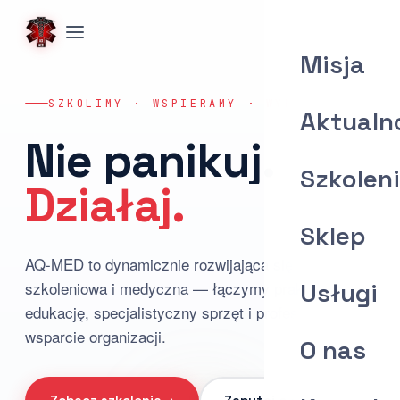
Misja
SZKOLIMY · WSPIERAMY · WYPOSAŻAMY
Aktualn
Nie panikuj.
Szkolen
Działaj.
Sklep
AQ-MED to dynamicznie rozwijająca się firma
szkoleniowa i medyczna — łączymy praktyczną
Usługi
edukację, specjalistyczny sprzęt i profesjonalne
wsparcie organizacji.
O nas