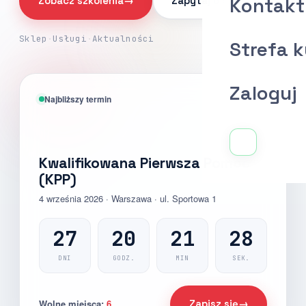
Kontakt
Zobacz szkolenia
→
Zapytaj o ofertę
Sklep
·
Usługi
·
Aktualności
Strefa 
Zaloguj
Najbliższy termin
AQ-MED
Kwalifikowana Pierwsza Pomoc
(KPP)
4 września 2026 · Warszawa · ul. Sportowa 1
27
20
21
27
DNI
GODZ.
MIN
SEK.
Wolne miejsca:
6
Zapisz się
→