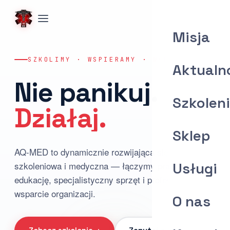
Misja
SZKOLIMY · WSPIERAMY · WYPOSAŻAMY
Aktualn
Nie panikuj.
Szkolen
Działaj.
Sklep
AQ-MED to dynamicznie rozwijająca się firma
szkoleniowa i medyczna — łączymy praktyczną
Usługi
edukację, specjalistyczny sprzęt i profesjonalne
wsparcie organizacji.
O nas