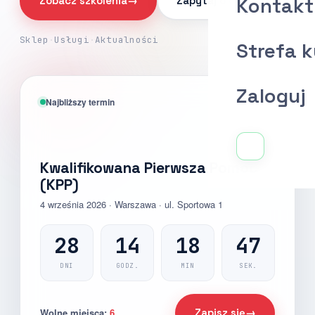
Kontakt
Zobacz szkolenia
→
Zapytaj o ofertę
Sklep
·
Usługi
·
Aktualności
Strefa 
Zaloguj
Najbliższy termin
AQ-MED
Kwalifikowana Pierwsza Pomoc
(KPP)
4 września 2026 · Warszawa · ul. Sportowa 1
28
14
18
45
DNI
GODZ.
MIN
SEK.
Wolne miejsca:
6
Zapisz się
→