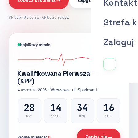
Kontakt
Zobacz szkolenia
→
Zapytaj o ofertę
Sklep
·
Usługi
·
Aktualności
Strefa 
Zaloguj
Najbliższy termin
AQ-MED
Kwalifikowana Pierwsza Pomoc
(KPP)
4 września 2026 · Warszawa · ul. Sportowa 1
28
14
34
14
DNI
GODZ.
MIN
SEK.
Wolne miejsca:
6
Zapisz się
→