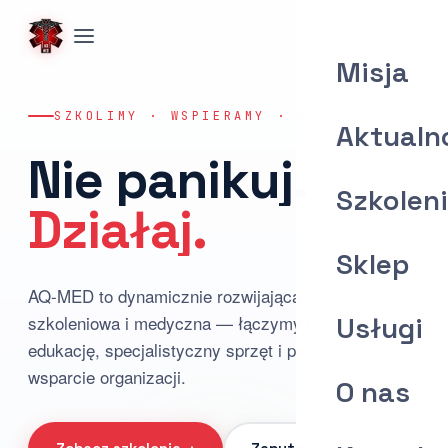
Misja
SZKOLIMY · WSPIERAMY · WYPOSAŻAMY
Aktualn
Nie panikuj.
Szkolen
Działaj.
Sklep
AQ-MED to dynamicznie rozwijająca się firma
szkoleniowa i medyczna — łączymy praktyczną
Usługi
edukację, specjalistyczny sprzęt i profesjonalne
wsparcie organizacji.
O nas