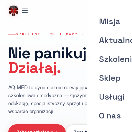
Misja
SZKOLIMY · WSPIERAMY · WYPOSAŻAMY
Aktualn
Nie panikuj.
Szkolen
Działaj.
Sklep
AQ-MED to dynamicznie rozwijająca się firma
szkoleniowa i medyczna — łączymy praktyczną
Usługi
edukację, specjalistyczny sprzęt i profesjonalne
wsparcie organizacji.
O nas