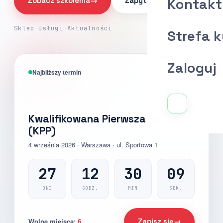
Kontakt
Zobacz szkolenia
→
Zapytaj o ofertę
Sklep
·
Usługi
·
Aktualności
Strefa 
Zaloguj
Najbliższy termin
AQ-MED
Kwalifikowana Pierwsza Pomoc
(KPP)
4 września 2026 · Warszawa · ul. Sportowa 1
27
12
30
07
DNI
GODZ.
MIN
SEK.
Wolne miejsca:
6
Zapisz się
→