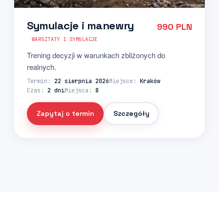
Symulacje i manewry
990 PLN
WARSZTATY I SYMULACJE
Trening decyzji w warunkach zbliżonych do
realnych.
Termin:
22 sierpnia 2026
Miejsce:
Kraków
Czas:
2 dni
Miejsca:
8
Zapytaj o termin
Szczegóły