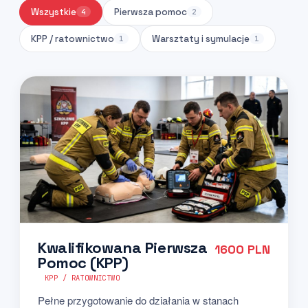
Wszystkie
Pierwsza pomoc
4
2
KPP / ratownictwo
Warsztaty i symulacje
1
1
Kwalifikowana Pierwsza
1600 PLN
Pomoc (KPP)
KPP / RATOWNICTWO
Pełne przygotowanie do działania w stanach