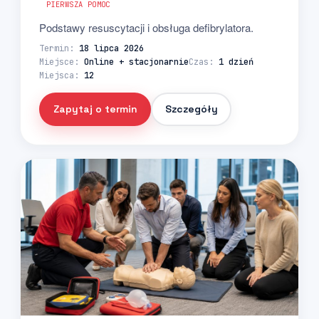
PIERWSZA POMOC
Podstawy resuscytacji i obsługa defibrylatora.
Termin:
18 lipca 2026
Miejsce:
Online + stacjonarnie
Czas:
1 dzień
Miejsca:
12
Zapytaj o termin
Szczegóły