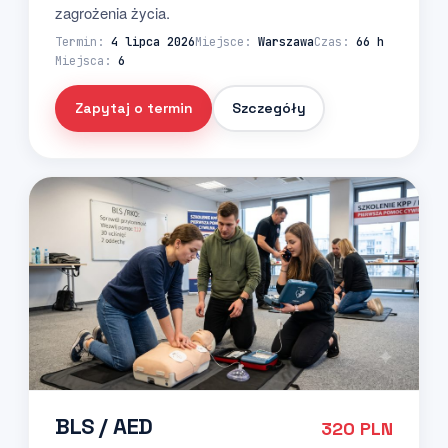
zagrożenia życia.
Termin:
4 lipca 2026
Miejsce:
Warszawa
Czas:
66 h
Miejsca:
6
Zapytaj o termin
Szczegóły
BLS / AED
320 PLN